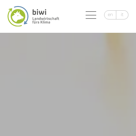
en
it